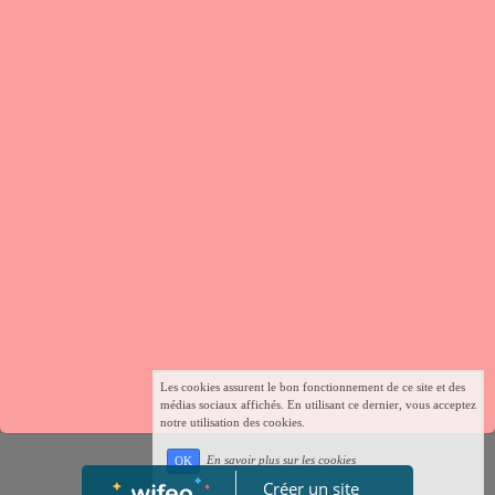
Les cookies assurent le bon fonctionnement de ce site et des
médias sociaux affichés. En utilisant ce dernier, vous acceptez
notre utilisation des cookies.
En savoir plus sur les cookies
OK
Créer un site